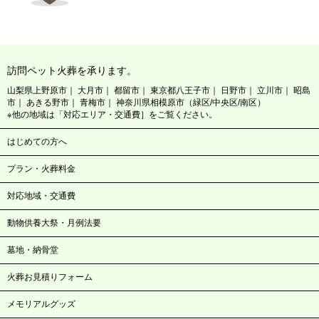
訪問ペット火葬を承ります。
山梨県上野原市
大月市
都留市
東京都八王子市
日野市
立川市
昭島
市
あきる野市
青梅市
神奈川県相模原市（緑区/中央区/南区）
※他の地域は「対応エリア・交通費］をご覧ください。
はじめての方へ
プラン・火葬料金
対応地域・交通費
動物供養大祭・月例法要
墓地・納骨堂
火葬お見積りフォーム
メモリアルグッズ