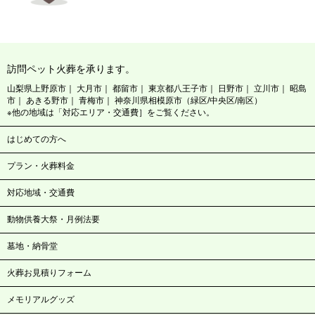
訪問ペット火葬を承ります。
山梨県上野原市
大月市
都留市
東京都八王子市
日野市
立川市
昭島
市
あきる野市
青梅市
神奈川県相模原市（緑区/中央区/南区）
※他の地域は「対応エリア・交通費］をご覧ください。
はじめての方へ
プラン・火葬料金
対応地域・交通費
動物供養大祭・月例法要
墓地・納骨堂
火葬お見積りフォーム
メモリアルグッズ