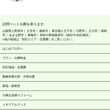
訪問ペット火葬を承ります。
山梨県上野原市
大月市
都留市
東京都八王子市
日野市
立川市
昭島
市
あきる野市
青梅市
神奈川県相模原市（緑区/中央区/南区）
※他の地域は「対応エリア・交通費］をご覧ください。
はじめての方へ
プラン・火葬料金
対応地域・交通費
動物供養大祭・月例法要
墓地・納骨堂
火葬お見積りフォーム
メモリアルグッズ